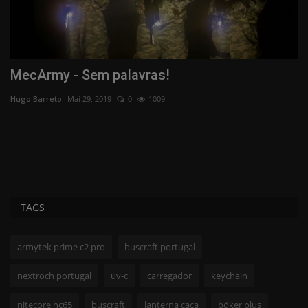
MecArmy - Sem palavras!
B
Hugo Barreto
Mai 29, 2019
0
1009
Hu
,
TAGS
armytek prime c2 pro
buscraft portugal
nextroch portugal
uv-c
carregador
keychain
nitecore hc65
buscraft
lanterna caça
böker plus