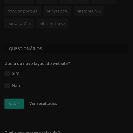
rovyvon portugal
brinyte pt18
nitecore tini 2
porta-cartões
nitecore tip se
QUESTIONÁRIOS
Gosta do novo layout do website?
Sim
Não
Ver resultados
Votar
Qual a sua marca preferida?