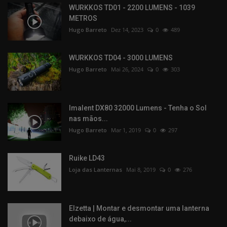
WURKKOS TD01 - 2200 LUMENS - 1039
METROS
Hugo Barreto
Dez 14, 2023
0
489
WURKKOS TD04 - 3000 LUMENS
Hugo Barreto
Mai 26, 2024
0
303
Imalent DX80 32000 Lumens - Tenha o Sol
nas mãos...
Hugo Barreto
Mar 1, 2019
0
297
Ruike LD43
Loja das Lanternas
Mai 8, 2019
0
276
Elzetta | Montar e desmontar uma lanterna
debaixo de água,...