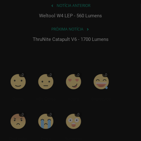
NOTÍCIA ANTERIOR
Weltool W4 LEP - 560 Lumens
PRÓXIMA NOTÍCIA
ThruNite Catapult V6 - 1700 Lumens
0
0
0
0
Gosto
Não Gosto
Adoro
Engraçado
0
0
0
Chateado
Triste
Surpreso