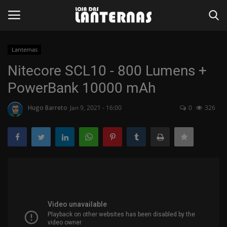
Lanternas
Entrar
Registar
Nitecore SCL10 - 800 Lumens +
PowerBank 10000 mAh
Página Inicial
Hugo Barreto
Jan 9, 2021 - 16:00
0
326
Reviews
Contato
Lanternas
Destaques
Cutelaria