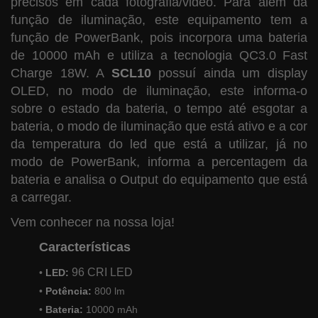
precisos em cada fotografia/video. Para além da
função de iluminação, este equipamento tem a
função de PowerBank, pois incorpora uma bateria
de 10000 mAh e utiliza a tecnologia QC3.0 Fast
Charge 18W. A
SCL10
possuí ainda um display
OLED, no modo de iluminação, este informa-o
sobre o estado da bateria, o tempo até esgotar a
bateria, o modo de iluminação que está ativo e a cor
da temperatura do led que está a utilizar, já no
modo de PowerBank, informa a percentagem da
bateria e analisa o Output do equipamento que está
a carregar.
Vem conhecer na nossa loja!
Características
96 CRI LED
•
LED:
•
Potência:
800 lm
•
Bateria:
10000 mAh