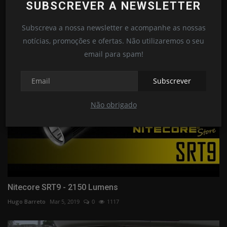
SUBSCREVER A NEWSLETTER
Nitecore EDC29
Subscreva a nossa newsletter e acompanhe as nossas
Loja das Lanternas
Set 24, 2024
0
341
notícias, promoções e ofertas. Não utilizaremos o seu
email para spam!
Subscrever
Não obrigado
Nitecore SRT9 - 2150 Lumens
Hugo Barreto
Mar 5, 2019
0
1117