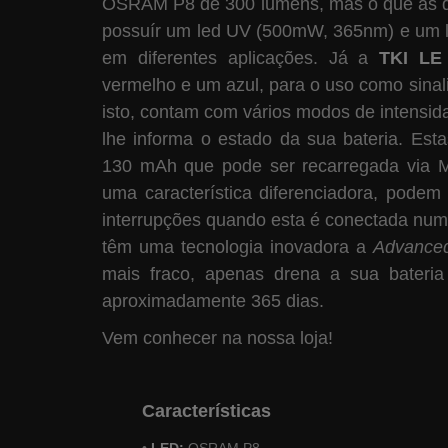
OSRAM P8 de 300 lumens, mas o que as dif
possuír um led UV (500mW, 365nm) e um le
em diferentes aplicações. Já a
TKI LE
vermelho e um azul, para o uso como sina
isto, contam com vários modos de intensid
lhe informa o estado da sua bateria. Est
130 mAh que pode ser recarregada via M
uma característica diferenciadora, pode
interrupções quando esta é conectada nu
têm uma tecnologia inovadora a
Advanced
mais fraco, apenas drena a sua bateri
aproximadamente 365 dias.
Vem conhecer na nossa loja!
Características
•
LED:
OSRAM P8