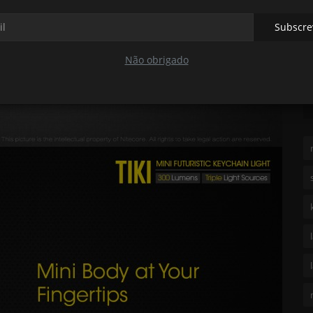
Hugo Barreto
Mai 10, 2022
0
764
A 
Subscre
mo
A CJRB Maileah é uma pequena navalha pensada para ser
bastante útil no dia-a-dia....
Não obrigado