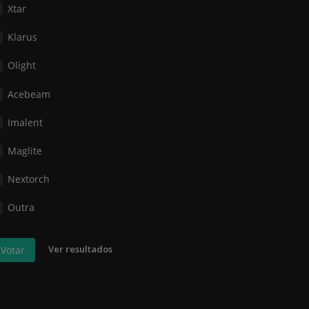
Xtar
Klarus
Olight
Acebeam
Imalent
Maglite
Nextorch
Outra
Ver resultados
Votar