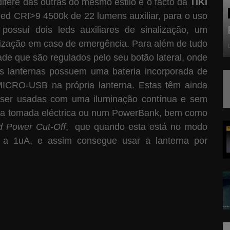
ere das outras do mesmo estilo é o facto da
TIKI
d CRI>9 4500k de 22 lumens auxiliar, para o uso
possuí dois leds auxiliares de sinalização, um
lização em caso de emergência. Para além de tudo
ade que são regulados pelo seu botão lateral, onde
as lanternas possuem uma bateria incorporada de
ICRO-USB na própria lanterna. Estas têm ainda
m ser usadas com uma iluminação contínua e sem
ma tomada eléctrica ou num PowerBank, bem como
 Power Cut-Off
, que quando esta está no modo
a a 1uA, e assim consegue usar a lanterna por