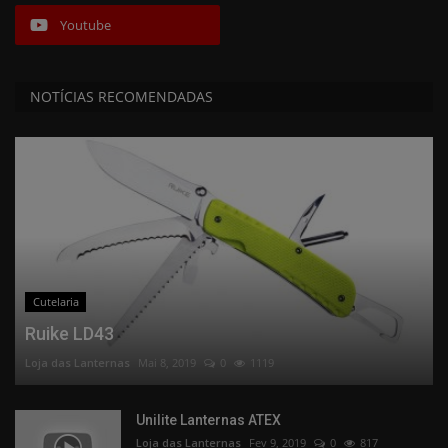
Youtube
NOTÍCIAS RECOMENDADAS
Cutelaria
Ruike LD43
Loja das Lanternas
Mai 8, 2019
0
1119
Unilite Lanternas ATEX
Loja das Lanternas
Fev 9, 2019
0
817