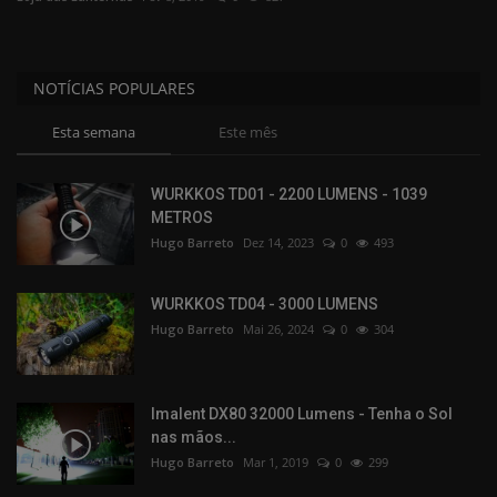
Fabricantes
NOTÍCIAS POPULARES
Apoio Desporto
Esta semana
Este mês
Comunidade
WURKKOS TD01 - 2200 LUMENS - 1039
METROS
Hugo Barreto
Dez 14, 2023
0
493
WURKKOS TD04 - 3000 LUMENS
Hugo Barreto
Mai 26, 2024
0
304
Imalent DX80 32000 Lumens - Tenha o Sol
nas mãos...
Hugo Barreto
Mar 1, 2019
0
299