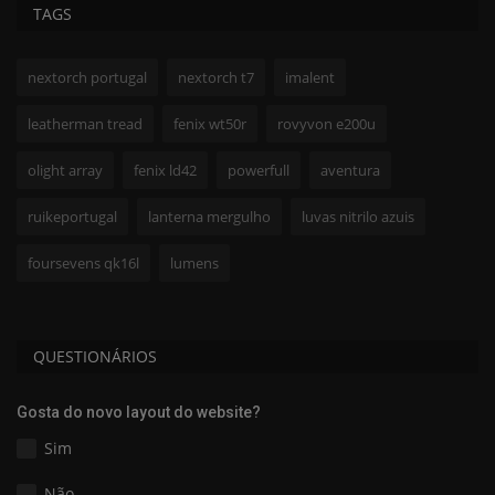
TAGS
nextorch portugal
nextorch t7
imalent
leatherman tread
fenix wt50r
rovyvon e200u
olight array
fenix ld42
powerfull
aventura
ruikeportugal
lanterna mergulho
luvas nitrilo azuis
foursevens qk16l
lumens
QUESTIONÁRIOS
Gosta do novo layout do website?
Sim
Não