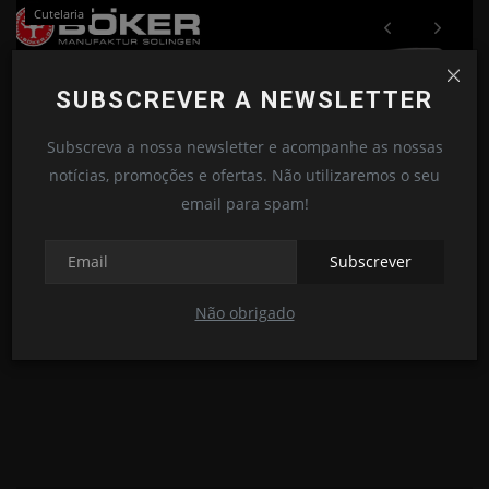
Cutelaria
SUBSCREVER A NEWSLETTER
Subscreva a nossa newsletter e acompanhe as nossas
notícias, promoções e ofertas. Não utilizaremos o seu
email para spam!
Subscrever
Boker Leopard - Damascus
S
Não obrigado
Hugo Barreto
Mai 28, 2019
0
678
Hu
É 
mo