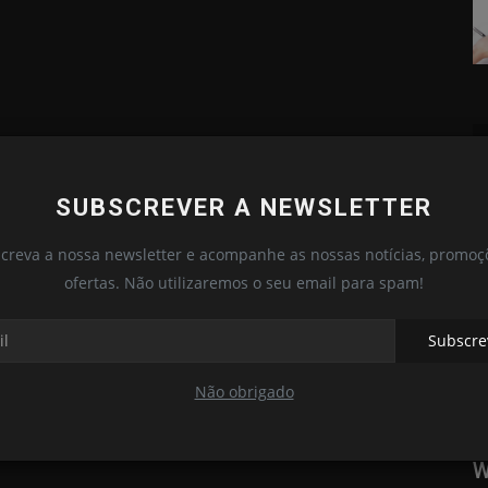
SUBSCREVER A NEWSLETTER
Lanternas
creva a nossa newsletter e acompanhe as nossas notícias, promoç
ofertas. Não utilizaremos o seu email para spam!
Subscre
Não obrigado
WURKKOS TD04 - 3000 LUMENS
B
W
Hugo Barreto
Mai 26, 2024
0
498