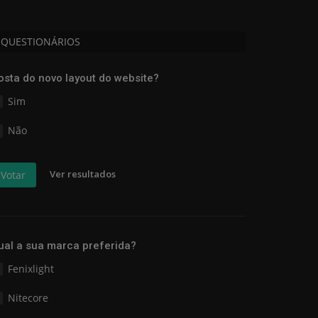
QUESTIONÁRIOS
osta do novo layout do website?
Sim
Não
Ver resultados
Votar
ual a sua marca preferida?
Fenixlight
Nitecore