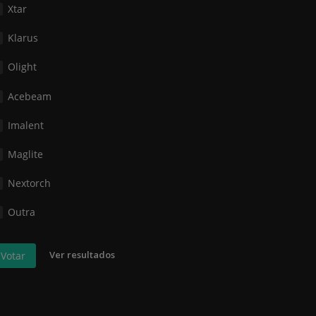
Xtar
Klarus
Olight
Acebeam
Imalent
Maglite
Nextorch
Outra
Ver resultados
Votar