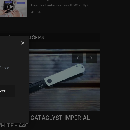
Loja das Lanternas
Fev 8, 2019
0
826
NOTÍCIAS ALEATÓRIAS
Cutelaria
Destaques
ões e
ver
ÖKER PLUS CATACLYST IMPERIAL
Xtar Drago
HITE - 44C
Loja das Lanterna