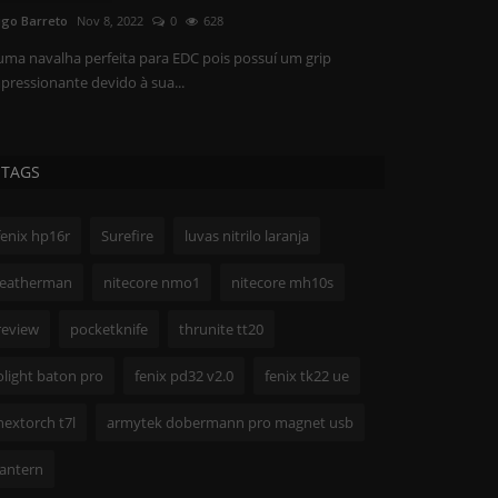
go Barreto
Nov 8, 2022
0
628
uma navalha perfeita para EDC pois possuí um grip
pressionante devido à sua...
TAGS
fenix hp16r
Surefire
luvas nitrilo laranja
leatherman
nitecore nmo1
nitecore mh10s
review
pocketknife
thrunite tt20
olight baton pro
fenix pd32 v2.0
fenix tk22 ue
nextorch t7l
armytek dobermann pro magnet usb
lantern