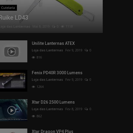
Cutelaria
Ruike LD43
Loja das Lanternas
Mai 8, 2019
0
1118
Unilite Lanternas ATEX
Loja das Lanternas
Fev 9, 2019
0
816
Fenix PD40R 3000 Lumens
Loja das Lanternas
Fev 9, 2019
0
1264
Xtar D26 2500 Lumens
Loja das Lanternas
Fev 8, 2019
0
862
Xtar Dragon VP4 Plus