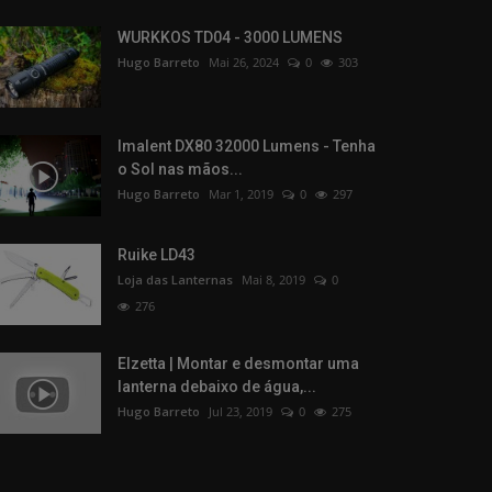
WURKKOS TD04 - 3000 LUMENS
Hugo Barreto
Mai 26, 2024
0
303
Imalent DX80 32000 Lumens - Tenha
o Sol nas mãos...
Hugo Barreto
Mar 1, 2019
0
297
Ruike LD43
Loja das Lanternas
Mai 8, 2019
0
276
Elzetta | Montar e desmontar uma
lanterna debaixo de água,...
Hugo Barreto
Jul 23, 2019
0
275