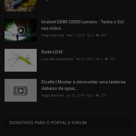
Imalent DX80 32000 Lumens - Tenha o Sol
nas mãos...
Hugo Barreto
Mar 1, 2019
0
297
Ruike LD43
Loja das Lanternas
Mai 8, 2019
0
276
Elzetta | Montar e desmontar uma lanterna
debaixo de água,...
Hugo Barreto
Jul 23, 2019
0
275
DONATIVOS PARA O PORTAL E FORUM