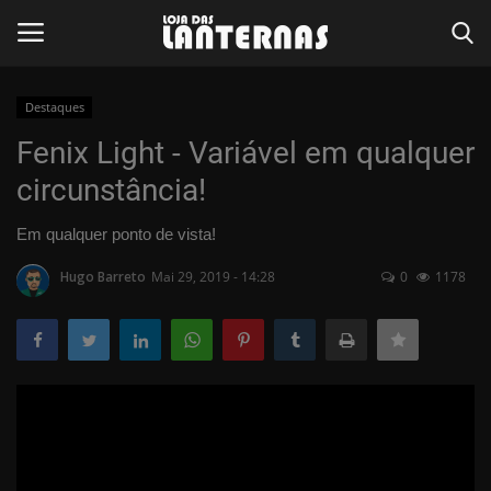
Destaques
Entrar
Registar
Fenix Light - Variável em qualquer
circunstância!
Página Inicial
Em qualquer ponto de vista!
Reviews
Hugo Barreto
Mai 29, 2019 - 14:28
0
1178
Contato
Lanternas
Destaques
Cutelaria