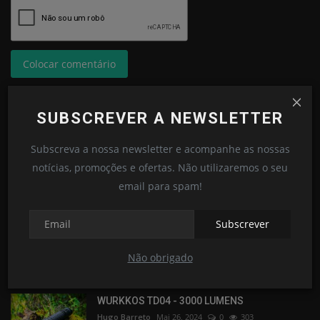
Colocar comentário
SUBSCREVER A NEWSLETTER
Subscreva a nossa newsletter e acompanhe as nossas
NOTÍCIAS POPULARES
notícias, promoções e ofertas. Não utilizaremos o seu
email para spam!
Esta semana
Este mês
Subscrever
WURKKOS TD01 - 2200 LUMENS - 1039
METROS
Não obrigado
Hugo Barreto
Dez 14, 2023
0
487
WURKKOS TD04 - 3000 LUMENS
Hugo Barreto
Mai 26, 2024
0
303