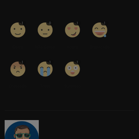
1
0
1
1
Gosto
Não Gosto
Adoro
Engraçado
1
1
1
Chateado
Triste
Surpreso