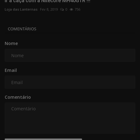
Ir à caça com a Nitecore MH40GTR !!!
Loja das Lanternas
Fev 8, 2019
0
756
COMENTÁRIOS
Nome
Email
Comentário