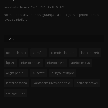
Hu
Loja das Lanternas
Mai 16, 2023
0
499
No mundo atual, onde a segurança e a proteção são prioridades, as
luvas de nitrilo...
TAGS
nextorch ta01
ultrafire
camping lantern
lanterna rgb
hp35r
nitecore hc35
nitecore t4k
acebeam x70
olight perun 2
buscraft
brinyte pt18pro
lanterna tatica
vantagens luvas de nitrilo
serra dobrável
carregadores