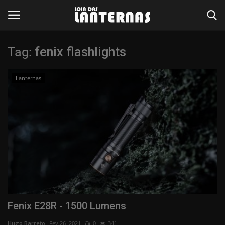
Tag:
fenix flashlights
Entrar
Registar
Lanternas
Página Inicial
Reviews
Contato
Lanternas
Destaques
Fenix E28R - 1500 Lumens
Cutelaria
Hugo Barreto
Fev 26, 2021
0
341