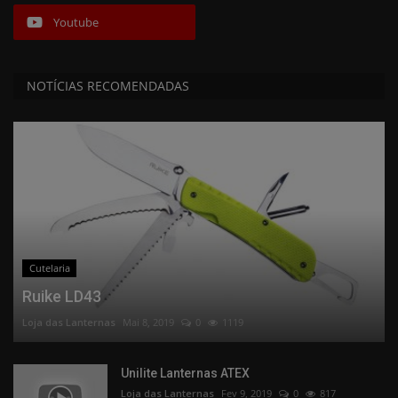
Youtube
NOTÍCIAS RECOMENDADAS
Cutelaria
Ruike LD43
Loja das Lanternas
Mai 8, 2019
0
1119
Unilite Lanternas ATEX
Loja das Lanternas
Fev 9, 2019
0
817