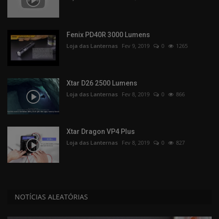
Fenix PD40R 3000 Lumens
Loja das Lanternas
Fev 9, 2019
0
1265
Xtar D26 2500 Lumens
Loja das Lanternas
Fev 8, 2019
0
866
Xtar Dragon VP4 Plus
Loja das Lanternas
Fev 8, 2019
0
827
NOTÍCIAS ALEATÓRIAS