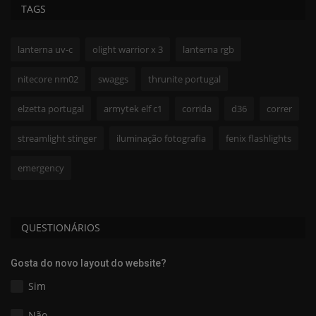
TAGS
lanterna uv-c
olight warrior x 3
lanterna rgb
nitecore nm02
swaggs
thrunite portugal
elzetta portugal
armytek elf c1
corrida
d36
correr
streamlight stinger
iluminação fotografia
fenix flashlights
emergency
QUESTIONÁRIOS
Gosta do novo layout do website?
Sim
Não