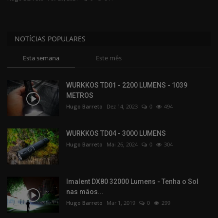
Apoio Desporto
NOTÍCIAS POPULARES
Fabricantes
Esta semana
Este mês
Comunidade
WURKKOS TD01 - 2200 LUMENS - 1039
METROS
Hugo Barreto
Dez 14, 2023
0
494
WURKKOS TD04 - 3000 LUMENS
Hugo Barreto
Mai 26, 2024
0
304
Imalent DX80 32000 Lumens - Tenha o Sol
nas mãos...
Hugo Barreto
Mar 1, 2019
0
299