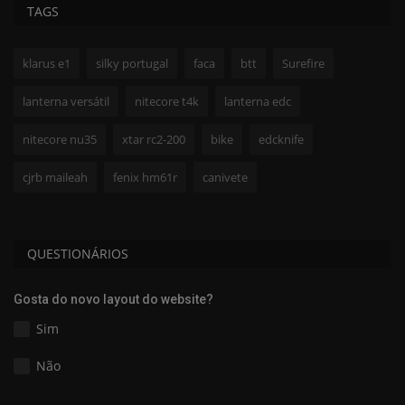
TAGS
klarus e1
silky portugal
faca
btt
Surefire
lanterna versátil
nitecore t4k
lanterna edc
nitecore nu35
xtar rc2-200
bike
edcknife
cjrb maileah
fenix hm61r
canivete
QUESTIONÁRIOS
Gosta do novo layout do website?
Sim
Não