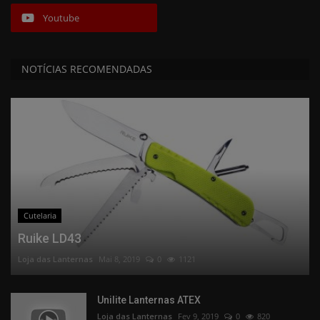
Youtube
NOTÍCIAS RECOMENDADAS
Cutelaria
Ruike LD43
Loja das Lanternas
Mai 8, 2019
0
1121
Unilite Lanternas ATEX
Loja das Lanternas
Fev 9, 2019
0
820