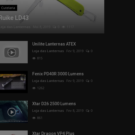
Cutelaria
Ruike LD43
Loja das Lanternas
Mai 8, 2019
0
1117
Unilite Lanternas ATEX
Loja das Lanternas
Fev 9, 2019
0
815
Fenix PD40R 3000 Lumens
Loja das Lanternas
Fev 9, 2019
0
1262
Xtar D26 2500 Lumens
Loja das Lanternas
Fev 8, 2019
0
861
Xtar Dragon VP4 Plus