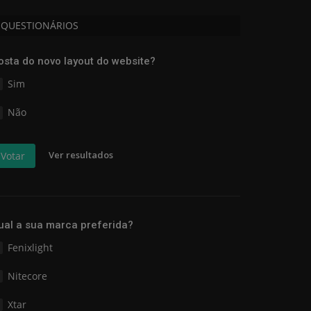
QUESTIONÁRIOS
osta do novo layout do website?
Sim
Não
Ver resultados
Votar
ual a sua marca preferida?
Fenixlight
Nitecore
Xtar