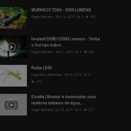
WURKKOS TD04 - 3000 LUMENS
Hugo Barreto
Mai 26, 2024
0
302
Imalent DX80 32000 Lumens - Tenha
o Sol nas mãos...
Hugo Barreto
Mar 1, 2019
0
296
Ruike LD43
Loja das Lanternas
Mai 8, 2019
0
275
Elzetta | Montar e desmontar uma
lanterna debaixo de água,...
Hugo Barreto
Jul 23, 2019
0
273