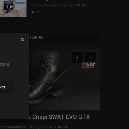
Loja das Lanternas
Fev 8, 2019
0
825
NOTÍCIAS ALEATÓRIAS
Acessórios
Lanternas
ões e
ver
otas táticas Crispi SWAT EVO GTX
Nitecore E
ja das Lanternas
Dez 17, 2023
0
390
Loja das Lanterna