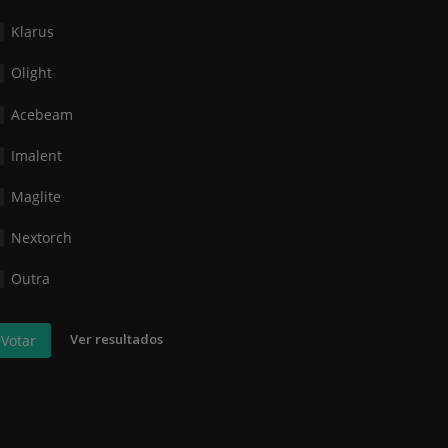
Klarus
Olight
Acebeam
Imalent
Maglite
Nextorch
Outra
Ver resultados
Votar