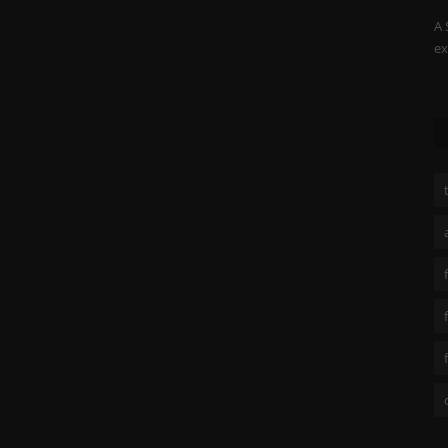
A Fenix E35r veio substituir a Fenix E35 V3.0. Neste novo
A 
modelo contamos com um...
ex