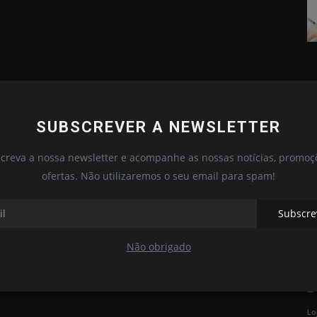
SUBSCREVER A NEWSLETTER
Lanternas
creva a nossa newsletter e acompanhe as nossas notícias, promoç
ofertas. Não utilizaremos o seu email para spam!
Subscre
Não obrigado
Fenix E35R de 3100 Lumens
B
Loja das Lanternas
Abr 6, 2023
0
703
Lo