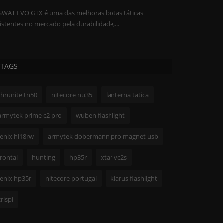
SWAT EVO GTX é uma das melhoras botas táticas
istentes no mercado pela durabilidade,...
TAGS
thrunite tn50
nitecore nu35
lanterna tatica
armytek prime c2 pro
wuben flashlight
fenix hl18rw
armytek dobermann pro magnet usb
frontal
hunting
hp35r
xtar vc2s
fenix hp35r
nitecore portugal
klarus flashlight
crispi