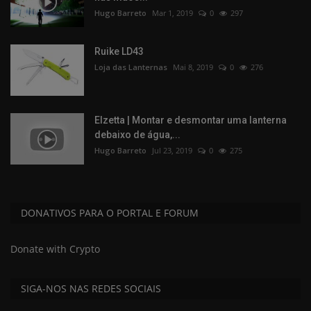
Hugo Barreto
Mar 1, 2019
0
297
Ruike LD43
Loja das Lanternas
Mai 8, 2019
0
276
Elzetta | Montar e desmontar uma lanterna
debaixo de água,...
Hugo Barreto
Jul 23, 2019
0
275
DONATIVOS PARA O PORTAL E FORUM
Donate with Crypto
SIGA-NOS NAS REDES SOCIAIS