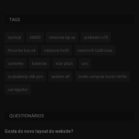
TAGS
tactical
26650
nitecore tip se
acebeam x70
thrunite bss v4
nitecore hc65
nextorch ta30 max
canivete
baterias
xtar pb2s
uvc
scubalamp v6k pro
wuben a9
onde comprar luvas nitrilo
carregador
QUESTIONÁRIOS
Gosta do novo layout do website?