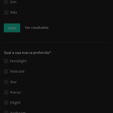
Sim
Não
Ver resultados
Votar
Qual a sua marca preferida?
Fenixlight
Nitecore
Xtar
Klarus
Olight
Acebeam