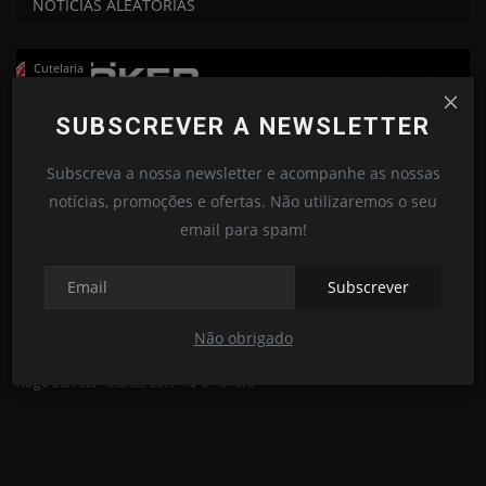
NOTÍCIAS ALEATÓRIAS
Cutelaria
SUBSCREVER A NEWSLETTER
Subscreva a nossa newsletter e acompanhe as nossas
notícias, promoções e ofertas. Não utilizaremos o seu
email para spam!
Subscrever
Não obrigado
Boker Leopard - Damascus
L
Hugo Barreto
Mai 28, 2019
0
678
Lo
A 
lu